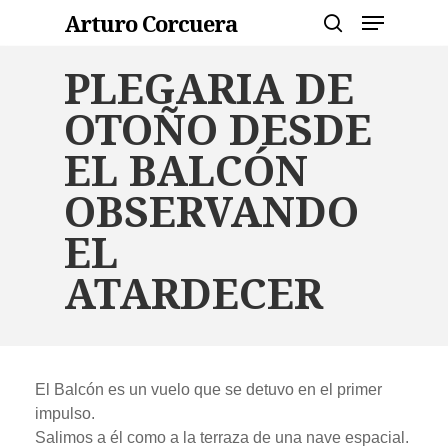
Skip
Menu
Arturo Corcuera
to
search
main
Close
PLEGARIA DE
content
Menu
OTOÑO DESDE
EL BALCÓN
OBSERVANDO
EL
ATARDECER
El Balcón es un vuelo que se detuvo en el primer
impulso.
Salimos a él como a la terraza de una nave espacial.