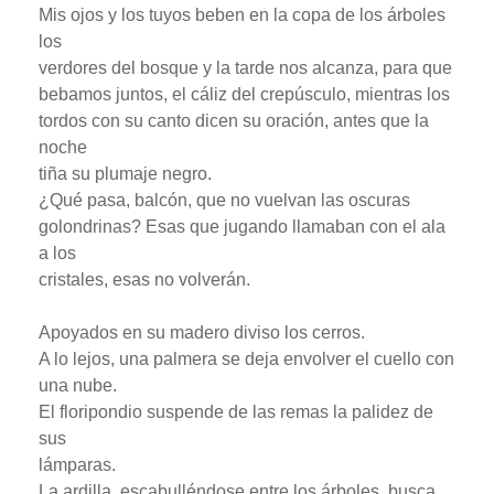
Mis ojos y los tuyos beben en la copa de los árboles
los
verdores del bosque y la tarde nos alcanza, para que
bebamos juntos, el cáliz del crepúsculo, mientras los
tordos con su canto dicen su oración, antes que la
noche
tiña su plumaje negro.
¿Qué pasa, balcón, que no vuelvan las oscuras
golondrinas? Esas que jugando llamaban con el ala
a los
cristales, esas no volverán.
Apoyados en su madero diviso los cerros.
A lo lejos, una palmera se deja envolver el cuello con
una nube.
El floripondio suspende de las remas la palidez de
sus
lámparas.
La ardilla, escabulléndose entre los árboles, busca