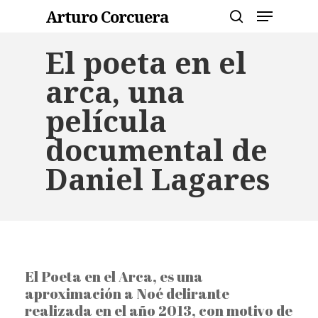
Skip
Menu
Arturo Corcuera
to
search
main
Close
El poeta en el
content
Menu
arca, una
película
documental de
Daniel Lagares
El Poeta en el Arca, es una
aproximación a Noé delirante
realizada en el año 2013, con motivo de